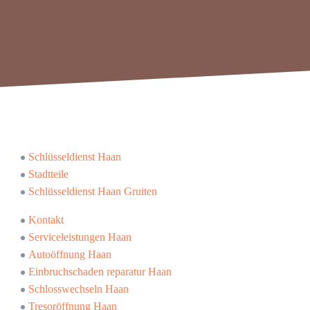
Schlüsseldienst Haan
Stadtteile
Schlüsseldienst Haan Gruiten
Kontakt
Serviceleistungen Haan
Autoöffnung Haan
Einbruchschaden reparatur Haan
Schlosswechseln Haan
Tresoröffnung Haan